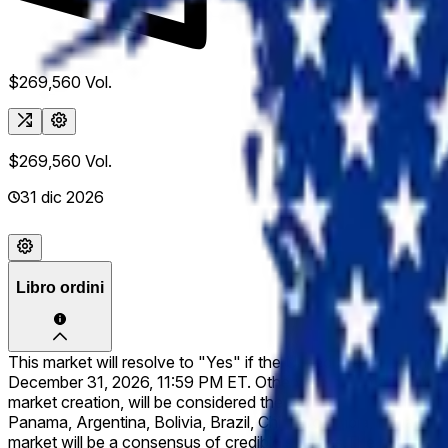
$269,560
Vol.
$269,560
Vol.
31 dic 2026
Libro ordini
This market will resolve to "Yes" if the United States commenc
December 31, 2026, 11:59 PM ET. Otherwise, this market will r
market creation, will be considered the sovereign territory o
Panama, Argentina, Bolivia, Brazil, Chile, Colombia, Ecuador
market will be a consensus of credible sources.
The high trade