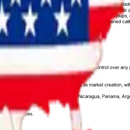
ry 3 targeted operation in Venezuela that captured Nicolás Ma
nter-cartel operations with Ecuadorian forces and diplomatic
or territorial control. No official announcements, troop buildups,
ical patterns where U.S. actions in the region have remained ca
gust.
es a military offensive intended to establish control over any 
resolve to "No".
he relevant country or the United States as market creation, will
alvador, Guatemala, Honduras, Mexico, Nicaragua, Panama, Argen
can Republic, Haiti
credible sources.