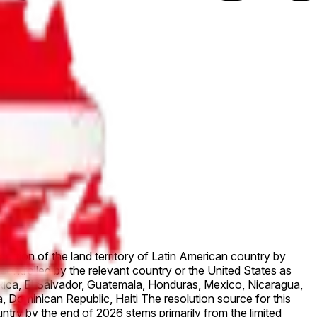
portion of the land territory of Latin American country by
controlled by the relevant country or the United States as
ta Rica, El Salvador, Guatemala, Honduras, Mexico, Nicaragua,
 Dominican Republic, Haiti The resolution source for this
try by the end of 2026 stems primarily from the limited