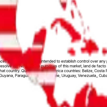
es a military offensive intended to establish control over any 
elevant country or the United States as
la, Honduras, Mexico, Nicaragua,
raguay, Peru, Suriname, Uruguay, Venezuela,, Cuba, Dominican Republic, Hai