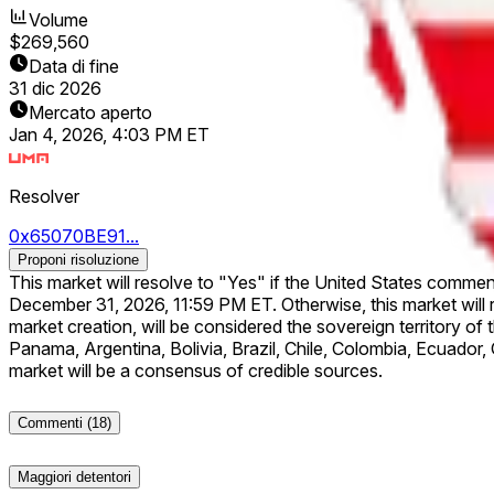
Volume
$269,560
Data di fine
31 dic 2026
Mercato aperto
Jan 4, 2026, 4:03 PM ET
Resolver
0x65070BE91...
Proponi risoluzione
This market will resolve to "Yes" if the United States commenc
December 31, 2026, 11:59 PM ET. Otherwise, this market will resolve to "No". For the purposes of this market, land de facto controlled by the r
market creation, will be considered the sovereign territory of that country. Qualifying Latin America countries: Belize, Costa Rica, El Salvador, Guatema
Panama, Argentina, Bolivia, Brazil, Chile, Colombia, Ecuador, Guyana, Pa
market will be a consensus of credible sources.
Commenti
(18)
Maggiori detentori