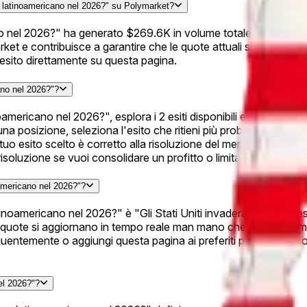
se latinoamericano nel 2026?" su Polymarket?
nel 2026?" ha generato $269.6K in volume totale di trading dal l
ket e contribuisce a garantire che le quote attuali siano inform
 esito direttamente su questa pagina.
ano nel 2026?"?
oamericano nel 2026?", esplora i 2 esiti disponibili elencati in
na posizione, seleziona l'esito che ritieni più probabile, scegli
il tuo esito scelto è corretto alla risoluzione del mercato, le t
soluzione se vuoi consolidare un profitto o limitare una perdita
oamericano nel 2026?"?
tinoamericano nel 2026?" è "Gli Stati Uniti invaderanno un paese
quote si aggiornano in tempo reale man mano che i trader compr
 frequentemente o aggiungi questa pagina ai preferiti per seg
el 2026?"?