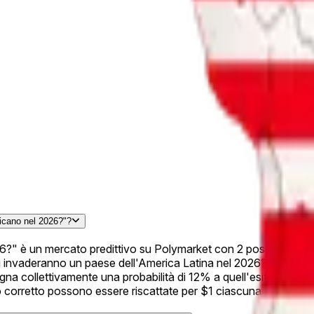
ricano nel 2026?"?
6?" è un mercato predittivo su Polymarket con 2 possibili esit
ti invaderanno un paese dell'America Latina nel 2026?" a 12%. I 
egna collettivamente una probabilità di 12% a quell'esito. Qu
to corretto possono essere riscattate per $1 ciascuna alla risol