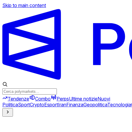
Skip to main content
Tendenze
Combo
Perps
Ultime notizie
Nuovi
Politica
Sport
Crypto
Esport
Iran
Finanza
Geopolitica
Tecnologia