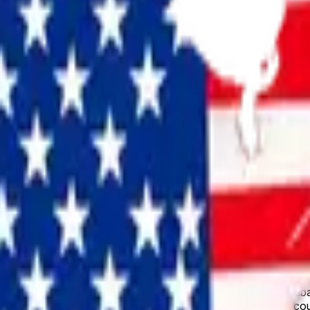
es a military offensive intended to establish control over any 
esolve to "No". For the purposes of this market, land de facto 
f that country. Qualifying Latin America countries: Belize, Cos
, Guyana, Paraguay, Peru, Suriname, Uruguay, Venezuela,, Cuba,
r consensus against a U.S. invasion of any Latin American coun