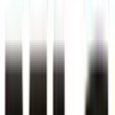
34%
Yes
$0 Vol.
$14.1K Liq.
Ends
in 6 days
Sports
·
Baseball
Boston Red Sox vs. Toronto Blue Jays
$8 Vol.