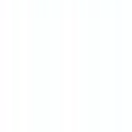
The World's Largest Prediction Market™
Topik terkait
Seoul
Prediksi & peluang
Shanghai
Prediksi &
peluang
Munich
Prediksi & peluang
Auckland
Prediksi &
peluang
Shenzhen
Prediksi & peluang
Tokyo
Prediksi &
peluang
Taipei
Prediksi & peluang
Madrid
Prediksi &
peluang
Miami
Prediksi & peluang
Chengdu
Prediksi & peluang
Chongqing
Prediksi & peluang
Beijing
Prediksi &
Lihat lebih banyak
peluang
Seattle
Prediksi & peluang
Science
Prediksi &
peluang
Dallas
Prediksi & peluang
Atlanta
Prediksi &
Pasar Toronto populer
peluang
Wuhan
Prediksi & peluang
Ankara
Prediksi &
peluang
Warsaw
Prediksi & peluang
Tidak ada pasar tersedia
Pasar Toronto baru
Tidak ada pasar tersedia
Adventure One QSS Inc. ©
2026
·
Privasi
·
Ketentuan
Penggunaan
·
Integritas Pasar
·
Pusat Bantuan
·
Docs