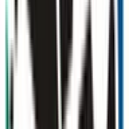
Ends
in 3 months
Sports
·
Tennis
WTA 1000 Toronto: Winner
$39.1K Vol.
$6.0K Liq.
43%
Iga Swiatek
$39.1K Vol.
$6.0K Liq.