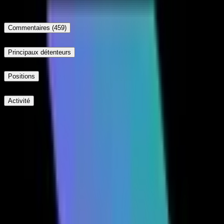
Up
Commentaires
(459)
Principaux détenteurs
Positions
Activité
Publier
Méfiez-vous des liens externes.
Plus récents
Méfiez-vous des liens externes.