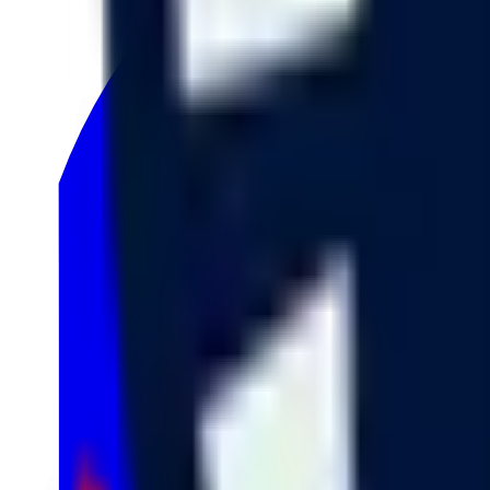
4
TCL
1