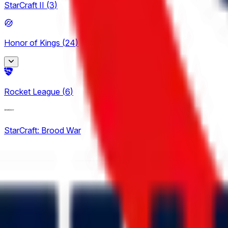
StarCraft II
(
3
)
Honor of Kings
(
24
)
King Pro League
Rocket League
(
6
)
12
KPL Growth League
StarCraft: Brood War
12