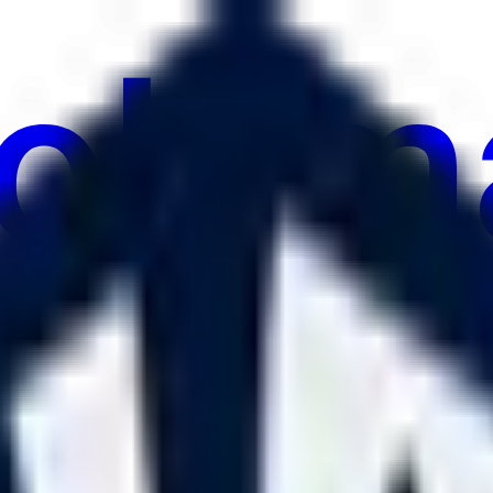
au
ulture
Économie
Météo
Mentions
Élections
Art
Plus