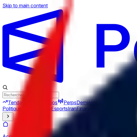
Skip to main content
Tendances
Combos
Perps
Dernières nouvelles
Nouve
Politique
Sports
Crypto
Esports
Iran
Finance
Géopolitique
Tech
C
Accueil