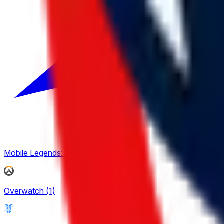
Mobile Legends: Bang Bang
(
1
)
Overwatch
(
1
)