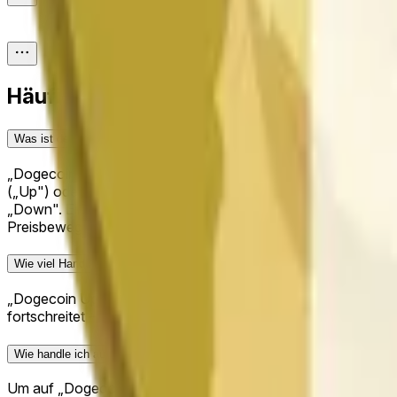
Häufig gestellte Fragen
Was ist der Prognosemarkt „Dogecoin Up or Down - May 18, 9PM ET"?
„Dogecoin Up or Down - May 18, 9PM ET" ist ein stündlich-
(„Up") oder niedriger („Down") als sein Eröffnungspreis über 
„Down". Ein Preis von 100% bedeutet, dass der Markt diesem 
Preisbewegungen von Dogecoin reagieren. Anteile am richtige
Wie viel Handelsaktivität hat „Dogecoin Up or Down - May 18, 9PM ET" au
„Dogecoin Up or Down - May 18, 9PM ET" ist ein aktiver kur
fortschreitet – steigen Sie früh ein, um die Quoten mitzugestal
Wie handle ich auf „Dogecoin Up or Down - May 18, 9PM ET"?
Um auf „Dogecoin Up or Down - May 18, 9PM ET" zu handeln