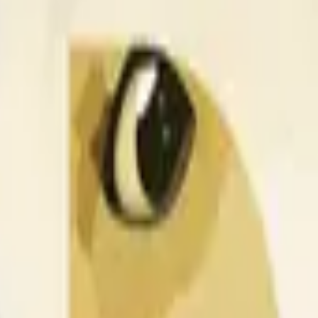
than or equal to the open price for the DOGE/USDT 1 hour candle 
 » and open « O » displayed at the top of the graph for the r
t is about the price according to Binance DOGE/USDT, not according to o