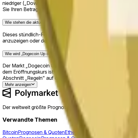
niedriger („Down") sein wird. Kaufen Sie „Up", wenn Sie glau
Sie Ihren Betrag ein und klicken Sie auf „Handeln". Liegt Ihr Er
Wie stehen die aktuellen Quoten für „Dogecoin Up or Down - May 18, 9P
Dieses stündlich-Fenster wurde geschlossen und aufgelöst. 
anzuzeigen oder den aktuellen Live-Markt zu finden.
Wie wird „Dogecoin Up or Down - May 18, 9PM ET" aufgelöst?
Der Markt „Dogecoin Up or Down - May 18, 9PM ET" wird da
dem Eröffnungskurs ist – wenn ja, ist das Ergebnis „Up"; an
Abschnitt „Regeln" auf dieser Seite einsehen.
Mehr anzeigen
Der weltweit größte Prognosemarkt™
Verwandte Themen
Bitcoin
Prognosen & Quoten
Ethereum
Prognosen & Quoten
So