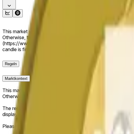
This market will resolve to "Up" if the close price is greater 
Otherwise, this market will resolve to "Down". The resolution
(https://www.binance.com/en/trade/DOGE_USDT). The close « C
candle is finalized. Please note that this market is about th
Regeln
Marktkontext
This market will resolve to "Up" if the close price is greater 
Otherwise, this market will resolve to "Down".
The resolution source for this market is information from Bi
displayed at the top of the graph for the relevant "1H" candle 
Please note that this market is about the price according to