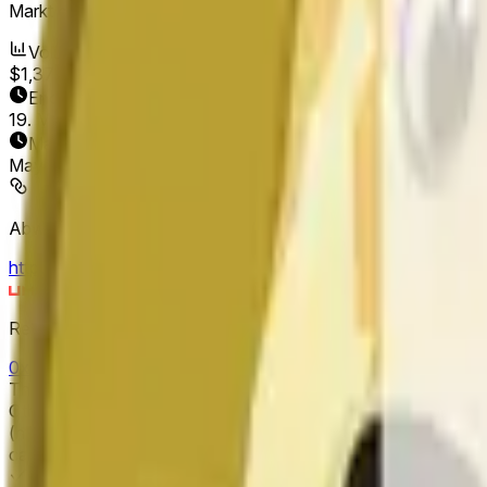
Markt eröffnet:
May 16, 2026, 9:00 PM ET
Volumen
$1,378
Enddatum
19. Mai 2026
Markt eröffnet
May 16, 2026, 9:00 PM ET
Abwicklungsquelle
https://www.binance.com/en/trade/DOGE_USDT
Resolver
0x65070BE91...
This market will resolve to "Up" if the close price is greater 
Otherwise, this market will resolve to "Down". The resolution source for this market is information from Binance, specifically the DOGE/USDT pair
(https://www.binance.com/en/trade/DOGE_USDT). The close « C
candle is finalized. Please note that this marke