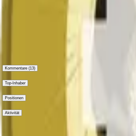
Vorgeschlagenes Ergebnis: Down
Kein Einspruch
Endgültiges Ergebnis: Down
Kommentare
(13)
Top-Inhaber
Positionen
Aktivität