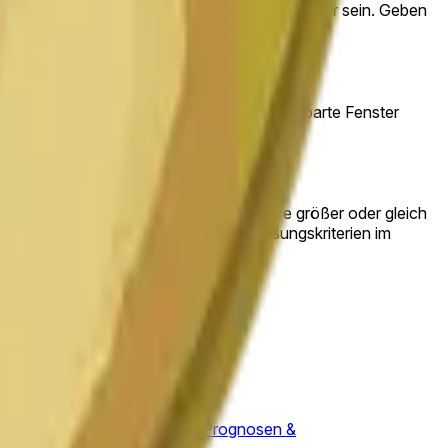
der „Down", wenn Sie glauben, er wird niedriger sein. Geben
iegt es falsch, sind die Anteile $0 wert.
vigation oben auf dieser Seite, um benachbarte Fenster
unden-Kerze ab 9:00PM ET auf Binance größer oder gleich
). Sie können die vollständigen Auflösungskriterien im
P
Prognosen & Quoten
Ripple
Prognosen &