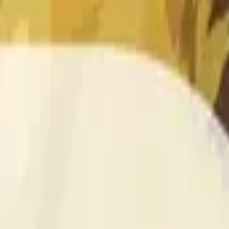
than or equal to the open price for the DOGE/USDT 1 hour candle 
 source for this market is information from Binance, specifica
 » and open « O » displayed at the top of the graph for the r
e price according to Binance DOGE/USDT, not according to other
than or equal to the open price for the DOGE/USDT 1 hour candle 
nance, specifically the DOGE/USDT pair (
https://www.binance
will be used once the data for that candle is finalized.
 Binance DOGE/USDT, not according to other exchanges or tradi