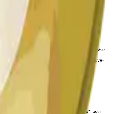
f kaufen und verkaufen, ob der Preis von Dogecoin höher
e aktuelle Marktwahrscheinlichkeit liegt bei 100% für
 werden in Echtzeit aktualisiert, wenn Händler auf Live-
t werden.
h schnell aufbauen, während das stündlich-Fenster
 der stündlich-Kerze ab 9:00PM ET höher („Up") oder