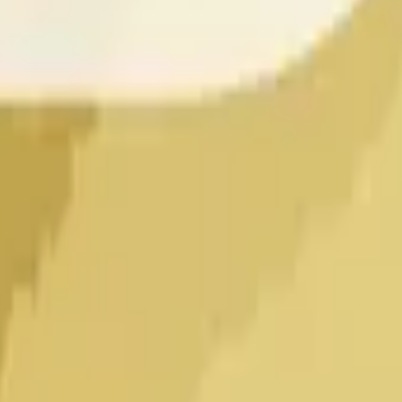
ben, der Schlusskurs wird höher als der Eröffnungskurs sein, o
gebnis bei der Auflösung richtig, zahlt jeder Anteil $1,00 aus. L
M ET"?
Das endgültige Ergebnis war „Down". Verwenden Sie die Zeitna
nach aufgelöst, ob der Schlusskurs der Dogecoin/USDT 1-St
dernfalls „Down". Die Auflösungsquelle ist Binance (DOGE/USDT
lana
Prognosen & Quoten
Daily-Close
Prognosen & Quoten
XR