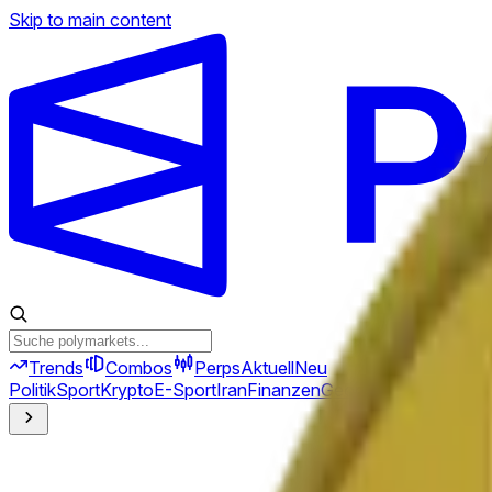
Skip to main content
Trends
Combos
Perps
Aktuell
Neu
Politik
Sport
Krypto
E-Sport
Iran
Finanzen
Geopolitik
Technik
Kult