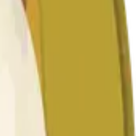
that begins on the time and date specified in the title.
elevant "1H" candle will be used once the data for that
ther exchanges or trading pairs.