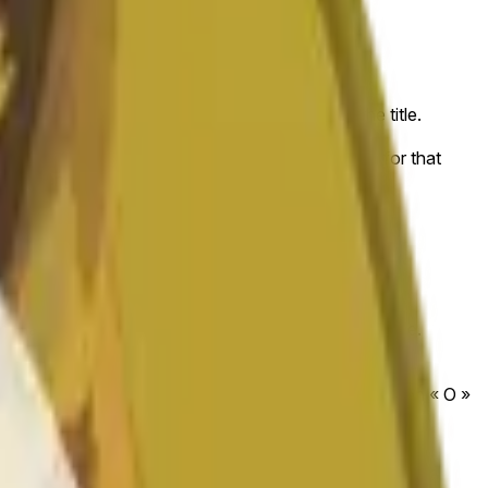
that begins on the time and date specified in the title.
lly the DOGE/USDT pair
elevant "1H" candle will be used once the data for that
 exchanges or trading pairs.
that begins on the time and date specified in the title.
.com/en/trade/DOGE_USDT
). The close « C » and open « O »
ng pairs.