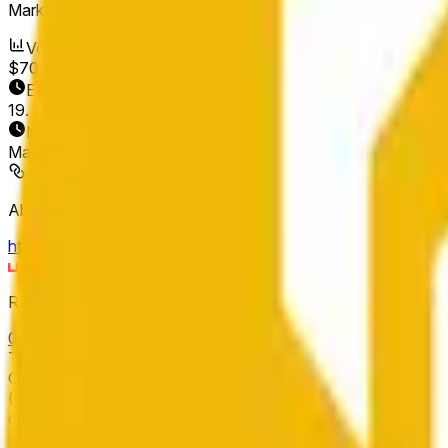
Markt eröffnet:
May 16, 2026, 10:00 PM ET
Volumen
$703
Enddatum
19. Mai 2026
Markt eröffnet
May 16, 2026, 10:00 PM ET
Abwicklungsquelle
https://www.binance.com/en/trade/BNB_USDT
Resolver
0x65070BE91...
This market will resolve to "Up" if the close price is greater 
Otherwise, this market will resolve to "Down". The resolution source for this market is information from Binance, specifically the BNB/USDT pair
(https://www.binance.com/en/trade/BNB_USDT). The close « C 
candle is finalized. Please note that this marke