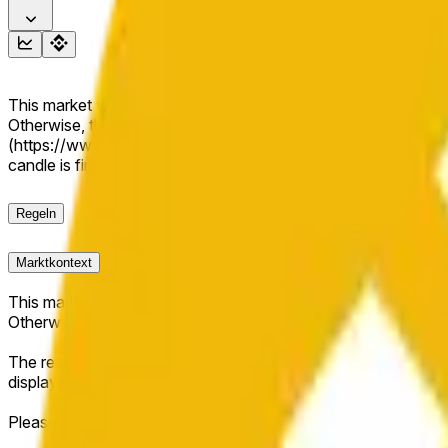
This market will resolve to "Up" if the close price is greater 
Otherwise, this market will resolve to "Down". The resolution
(https://www.binance.com/en/trade/BNB_USDT). The close « C 
candle is finalized. Please note that this market is about th
Regeln
Marktkontext
This market will resolve to "Up" if the close price is greater 
Otherwise, this market will resolve to "Down".
The resolution source for this market is information from Bin
displayed at the top of the graph for the relevant "1H" candle 
Please note that this market is about the price according to