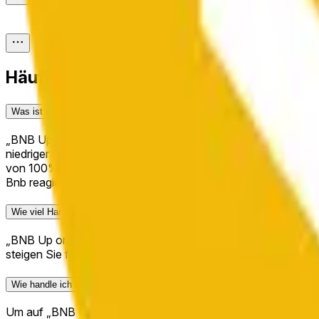
Häufig gestellte Fragen
Was ist der Prognosemarkt „BNB Up or Down - May 18, 10PM ET"?
„BNB Up or Down - May 18, 10PM ET" ist ein stündlich-Progn
niedriger („Down") als sein Eröffnungspreis über das im Titel
von 100% bedeutet, dass der Markt diesem Ergebnis eine Wah
Bnb reagieren. Anteile am richtigen Ergebnis können bei Mark
Wie viel Handelsaktivität hat „BNB Up or Down - May 18, 10PM ET" auf Po
„BNB Up or Down - May 18, 10PM ET" ist ein aktiver kurzfris
steigen Sie früh ein, um die Quoten mitzugestalten.
Wie handle ich auf „BNB Up or Down - May 18, 10PM ET"?
Um auf „BNB Up or Down - May 18, 10PM ET" zu handeln, ent