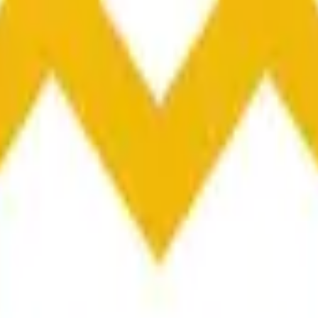
than or equal to the open price for the BNB/USDT 1 hour candle t
» and open « O » displayed at the top of the graph for the re
t is about the price according to Binance BNB/USDT, not according to oth