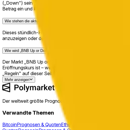
(„Down") sein wird. Kaufen Sie „Up", wenn Sie glauben, der S
Betrag ein und klicken Sie auf „Handeln". Liegt Ihr Ergebnis bei
Wie stehen die aktuellen Quoten für „BNB Up or Down - May 18, 10PM ET
Dieses stündlich-Fenster wurde geschlossen und aufgelöst. 
anzuzeigen oder den aktuellen Live-Markt zu finden.
Wie wird „BNB Up or Down - May 18, 10PM ET" aufgelöst?
Der Markt „BNB Up or Down - May 18, 10PM ET" wird danach
Eröffnungskurs ist – wenn ja, ist das Ergebnis „Up"; andernf
„Regeln" auf dieser Seite einsehen.
Mehr anzeigen
Der weltweit größte Prognosemarkt™
Verwandte Themen
Bitcoin
Prognosen & Quoten
Ethereum
Prognosen & Quoten
So