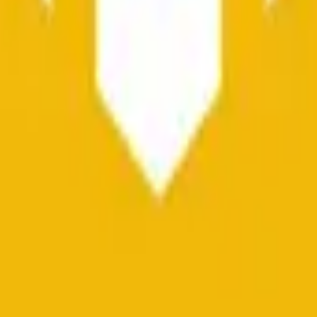
chlusskurs wird höher als der Eröffnungskurs sein, oder „Down
 der Auflösung richtig, zahlt jeder Anteil $1,00 aus. Liegt es fa
"?
Das endgültige Ergebnis war „Down". Verwenden Sie die Zeitna
 aufgelöst, ob der Schlusskurs der Bnb/USDT 1-Stunden-Ker
alls „Down". Die Auflösungsquelle ist Binance (BNB/USDT). Sie
lana
Prognosen & Quoten
Daily-Close
Prognosen & Quoten
XR