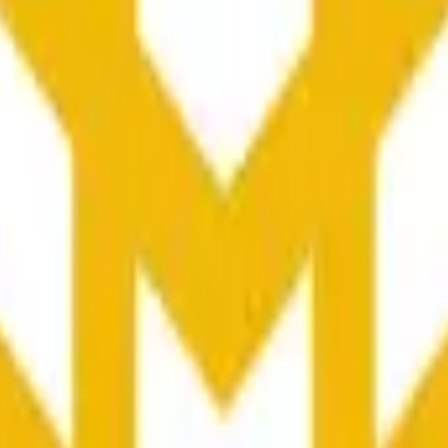
osemarkt auf Polymarket, auf dem Händler Anteile darauf kau
 angegebene stündlich-Fenster abschließen wird. Die aktuelle M
rscheinlichkeit von 100% zuweist. Die Preise werden in Echtz
tauflösung für jeweils $1 eingelöst werden.
lymarket generiert?
tiger Markt auf Polymarket. Das Handelsvolumen kann sich schn
scheiden Sie, ob der Schlusskurs von Bnb am Ende der stünd