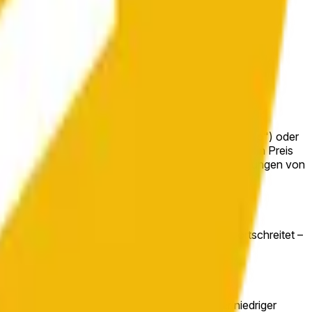
fen und verkaufen, ob der Preis von Bnb höher („Up") oder
arktwahrscheinlichkeit liegt bei 100% für „Down". Ein Preis
eit aktualisiert, wenn Händler auf Live-Preisbewegungen von
ell aufbauen, während das stündlich-Fenster fortschreitet –
lich-Kerze ab 10:00PM ET höher („Up") oder niedriger