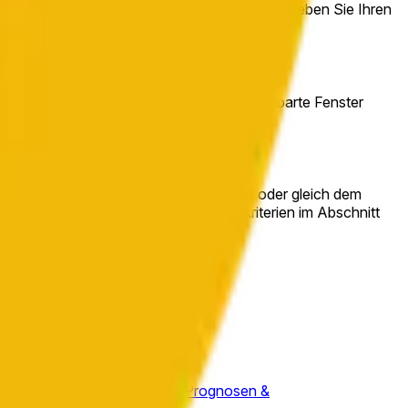
", wenn Sie glauben, er wird niedriger sein. Geben Sie Ihren
lsch, sind die Anteile $0 wert.
vigation oben auf dieser Seite, um benachbarte Fenster
ze ab 10:00PM ET auf Binance größer oder gleich dem
 können die vollständigen Auflösungskriterien im Abschnitt
P
Prognosen & Quoten
Ripple
Prognosen &