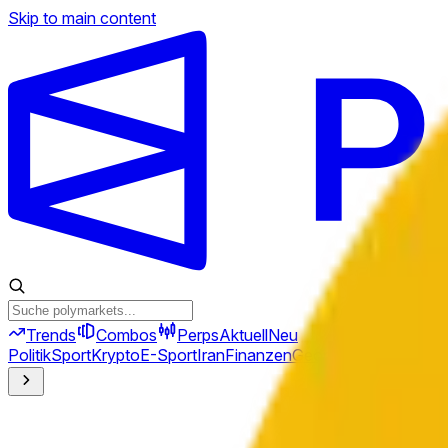
Skip to main content
Trends
Combos
Perps
Aktuell
Neu
Politik
Sport
Krypto
E-Sport
Iran
Finanzen
Geopolitik
Technik
Kult