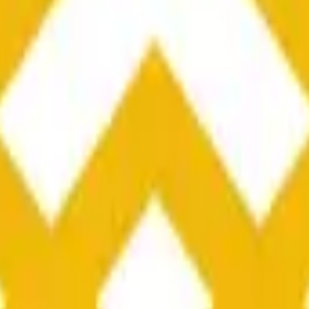
than or equal to the open price for the BNB/USDT 1 hour candle t
 source for this market is information from Binance, specifica
» and open « O » displayed at the top of the graph for the re
e price according to Binance BNB/USDT, not according to other 
than or equal to the open price for the BNB/USDT 1 hour candle t
ance, specifically the BNB/USDT pair (
https://www.binance.c
will be used once the data for that candle is finalized.
 Binance BNB/USDT, not according to other exchanges or tradin