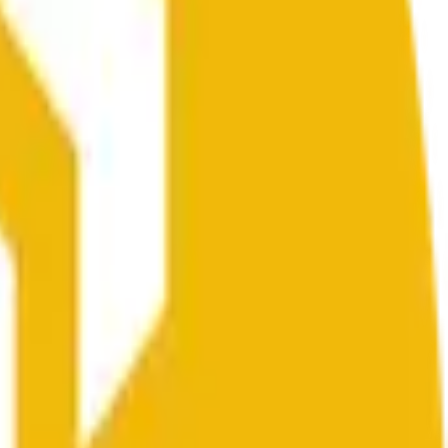
hat begins on the time and date specified in the title.
levant "1H" candle will be used once the data for that
er exchanges or trading pairs.